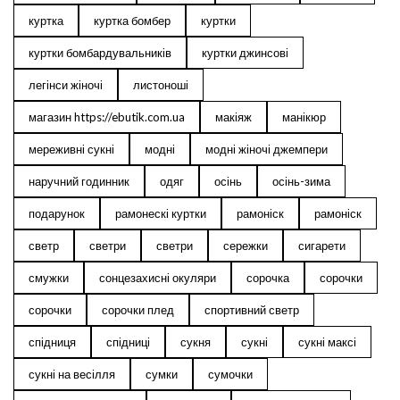
куртка
куртка бомбер
куртки
куртки бомбардувальників
куртки джинсові
легінси жіночі
листоноші
магазин https://ebutik.com.ua
макіяж
манікюр
мереживні сукні
модні
модні жіночі джемпери
наручний годинник
одяг
осінь
осінь-зима
подарунок
рамонескі куртки
рамоніск
рамоніск
светр
светри
светри
сережки
сигарети
смужки
сонцезахисні окуляри
сорочка
сорочки
сорочки
сорочки плед
спортивний светр
спідниця
спідниці
сукня
сукні
сукні максі
сукні на весілля
сумки
сумочки