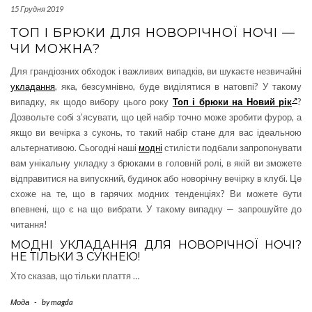
15 Грудня 2019
ТОП І БРЮКИ ДЛЯ НОВОРІЧНОЇ НОЧІ —
ЧИ МОЖНА?
Для грандіозних обходок і важливих випадків, ви шукаєте незвичайні
укладання
, яка, безсумнівно, буде виділятися в натовпі? У такому
випадку, як щодо вибору цього року
Топ і брюки на Новий рік
?
Дозвольте собі з’ясувати, що цей набір точно може зробити фурор, а
якщо ви вечірка з суконь, то такий набір стане для вас ідеальною
альтернативою. Сьогодні наші
модні
стилісти подбали запропонувати
вам унікальну укладку з брюками в головній ролі, в якій ви зможете
відправитися на випускний, будинок або новорічну вечірку в клубі. Це
схоже на те, що в гарячих модних тенденціях? Ви можете бути
впевнені, що є на що вибрати. У такому випадку — запрошуйте до
читання!
МОДНІ УКЛАДАННЯ ДЛЯ НОВОРІЧНОЇ НОЧІ?
НЕ ТІЛЬКИ З СУКНЕЮ!
Хто сказав, що тільки плаття …
Мода
-
by
magda