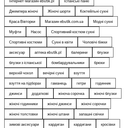
Інтернет-магазин ebutik.pl
Іспанські панкі
Джемпера жіночі
Жіночі шорти
Коктейльні сукні
Краса Вівторки
Магазин ebutik.com.ua
Модні сукні
Муфти
Насос
Спортивний костюм сукні
Спортивні костюми
Сукні в квіти
Чоловічі біжки
аксесуар
аптека ebutik.pl
балерини
блузки
блузки з іспанської
бомбардувальники
брюки
верхній чохол
вечірні сукні
взуття
взуття на підборах
гаманець
гетри
годинник
джинси
додаткові
жіноча сорочка
жіночі блузки
жіночі годинники
жіночі джинси
жіночі сорочки
жіночі толстовки
жіночі штани
запашні свічки
зимові аксесуари
кардиган
кардигани
кросівки