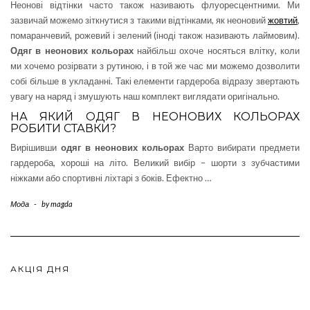
Неонові відтінки часто також називають флуоресцентними. Ми
зазвичай можемо зіткнутися з такими відтінками, як неоновий
жовтий
,
помаранчевий, рожевий і зелений (іноді також називають лаймовим).
Одяг в неонових кольорах
найбільш охоче носяться влітку, коли
ми хочемо розірвати з рутиною, і в той же час ми можемо дозволити
собі більше в укладанні. Такі елементи гардероба відразу звертають
увагу на наряд і змушують наш комплект виглядати оригінально.
НА ЯКИЙ ОДЯГ В НЕОНОВИХ КОЛЬОРАХ
РОБИТИ СТАВКИ?
Вирішивши
одяг в неонових кольорах
Варто вибирати предмети
гардероба, хороші на літо. Великий вибір – шорти з зубчастими
ніжками або спортивні ліхтарі з боків. Ефектно …
Мода
-
by
magda
АКЦІЯ ДНЯ