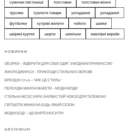
сумочки листоноші
толстовки
толстовки жіночі
трусики
туалетні товари
укладання
укладання
футболки
хутрові жилети
чоботи
шапки
шкіряні куртки
шорти
шпильки
ювелірні вироби
НОВИНКИ
ОБОРКИ — ВІДКРИТИ ДЛЯ СЕБЕ ОДЯГ З МОДНИМ ПРИКРАСОЮ
ЖІНОЧІ ДЖИНСИ – ПРИКЛАДИ СТИЛЬНИХ ОБРАЗІВ
БРЕНД BY O LA — ЧИЄ ЦЕ СТИЛЬ?
ПЕРЕХІДНІ ЖІНОЧІ ЖАКЕТИ – МОДНІ МОДИ
СТИЛЬНІ АКСЕСУАРИ: БАРВИСТИЙ ЧОХОЛ ДЛЯ ТЕЛЕФОНУ
СВІТШОТИ ЖІНКИ НА БУДЬ-ЯКИЙ СЕЗОН
МОДНІ БОДІ — ЩО ВАРТО НОСИТИ?
ARCHIWUM