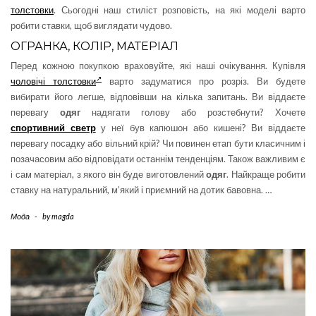
толстовки
. Сьогодні наш стиліст розповість, на які моделі варто
робити ставки, щоб виглядати чудово.
ОГРАНКА, КОЛІР, МАТЕРІАЛ
Перед кожною покупкою враховуйте, які наші очікування. Купівля
чоловічі толстовки
варто задуматися про розріз. Ви будете
вибирати його легше, відповівши на кілька запитань. Ви віддаєте
перевагу
одяг
надягати голову або розстебнути? Хочете
спортивний светр
у неї був капюшон або кишені? Ви віддаєте
перевагу посадку або вільний крій? Чи повинен етап бути класичним і
позачасовим або відповідати останнім тенденціям. Також важливим є
і сам матеріал, з якого він буде виготовлений
одяг
. Найкраще робити
ставку на натуральний, м’який і приємний на дотик бавовна. …
Мода
-
by
magda