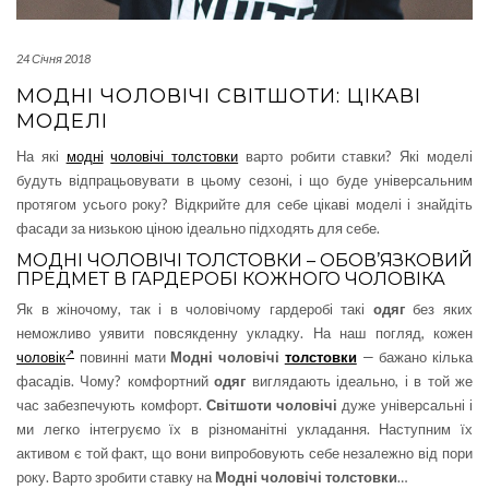
24 Січня 2018
МОДНІ ЧОЛОВІЧІ СВІТШОТИ: ЦІКАВІ
МОДЕЛІ
На які
модні
чоловічі толстовки
варто робити ставки? Які моделі
будуть відпрацьовувати в цьому сезоні, і що буде універсальним
протягом усього року? Відкрийте для себе цікаві моделі і знайдіть
фасади за низькою ціною ідеально підходять для себе.
МОДНІ ЧОЛОВІЧІ ТОЛСТОВКИ – ОБОВ’ЯЗКОВИЙ
ПРЕДМЕТ В ГАРДЕРОБІ КОЖНОГО ЧОЛОВІКА
Як в жіночому, так і в чоловічому гардеробі такі
одяг
без яких
неможливо уявити повсякденну укладку. На наш погляд, кожен
чоловік
повинні мати
Модні чоловічі
толстовки
— бажано кілька
фасадів. Чому? комфортний
одяг
виглядають ідеально, і в той же
час забезпечують комфорт.
Світшоти чоловічі
дуже універсальні і
ми легко інтегруємо їх в різноманітні укладання. Наступним їх
активом є той факт, що вони випробовують себе незалежно від пори
року. Варто зробити ставку на
Модні чоловічі толстовки
…