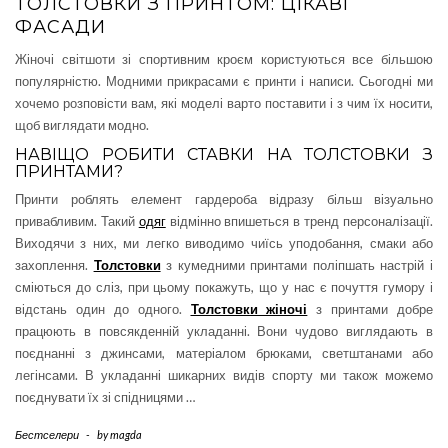
ТОЛСТОВКИ З ПРИНТОМ: ЦІКАВІ
ФАСАДИ
Жіночі світшоти зі спортивним кроєм користуються все більшою
популярністю. Модними прикрасами є принти і написи. Сьогодні ми
хочемо розповісти вам, які моделі варто поставити і з чим їх носити,
щоб виглядати модно.
НАВІЩО РОБИТИ СТАВКИ НА ТОЛСТОВКИ З
ПРИНТАМИ?
Принти роблять елемент гардероба відразу більш візуально
привабливим. Такий
одяг
відмінно впишеться в тренд персоналізації.
Виходячи з них, ми легко виводимо чиїсь уподобання, смаки або
захоплення.
Толстовки
з кумедними принтами поліпшать настрій і
сміються до сліз, при цьому покажуть, що у нас є почуття гумору і
відстань один до одного.
Толстовки жіночі
з принтами добре
працюють в повсякденній укладанні. Вони чудово виглядають в
поєднанні з джинсами, матеріалом брюками, светштанами або
легінсами. В укладанні шикарних видів спорту ми також можемо
поєднувати їх зі спідницями …
Бестселери
-
by
magda