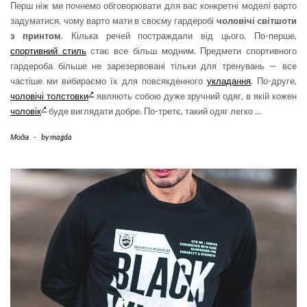
Перш ніж ми почнемо обговорювати для вас конкретні моделі варто
задуматися, чому варто мати в своєму гардеробі
чоловічі світшоти
з принтом
. Кілька речей постраждали від цього. По-перше,
спортивний стиль
стає все більш модним. Предмети спортивного
гардероба більше не зарезервовані тільки для тренувань — все
частіше ми вибираємо їх для повсякденного
укладання
. По-друге,
чоловічі толстовки
являють собою дуже зручний одяг, в якій кожен
чоловік
буде виглядати добре. По-третє, такий одяг легко …
Мода
-
by
magda