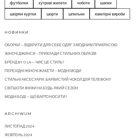
футболки
хутрові жилети
чоботи
шапки
шкіряні куртки
шорти
шпильки
ювелірні вироби
НОВИНКИ
ОБОРКИ — ВІДКРИТИ ДЛЯ СЕБЕ ОДЯГ З МОДНИМ ПРИКРАСОЮ
ЖІНОЧІ ДЖИНСИ – ПРИКЛАДИ СТИЛЬНИХ ОБРАЗІВ
БРЕНД BY O LA — ЧИЄ ЦЕ СТИЛЬ?
ПЕРЕХІДНІ ЖІНОЧІ ЖАКЕТИ – МОДНІ МОДИ
СТИЛЬНІ АКСЕСУАРИ: БАРВИСТИЙ ЧОХОЛ ДЛЯ ТЕЛЕФОНУ
СВІТШОТИ ЖІНКИ НА БУДЬ-ЯКИЙ СЕЗОН
МОДНІ БОДІ — ЩО ВАРТО НОСИТИ?
ARCHIWUM
ЛИСТОПАД 2024
ЖОВТЕНЬ 2024