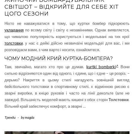
СВІТШОТ – ВІДКРИЙТЕ ДЛЯ СЕБЕ ХІТ
ЦОГО СЕЗОНИ
Ніхто не наважуватися в тому, що куртки бомбер підкорюють
укладання
по всому світу і світу є незамінними. Однак виявляєтся,
що чималою популярність користуються і модельвані на тих крої
толстовки
. у нас є дейкі дійсно незвичаїні модельдеї для вас, і ми
розповідаєм вами, з чим варто і носити, ознайомтеся.
ЧОМУ МОДНИЙ КРИЙ КУРТКА-БОМПЕРА?
Там, звичайно, магато хто про це думав.
kurtki bomberki
Вони
сильно відрізняются один від одного, і єдине, що і єдне – це розріз. –
дерьмо? Накриття в цьому стилі нагадують зовнішній вигляд
бейсбольного толстовки в спортивному стилі. х відмінною рисою є
зварні виробки, в кніцю руковів і часто на лінії декольте (але не
завжди). Вільшність моделей мають кишені з обох сторін
Толстовки
.
Вільний край забеспечує комфорт, а зварні …
Тренди
-
by
magda