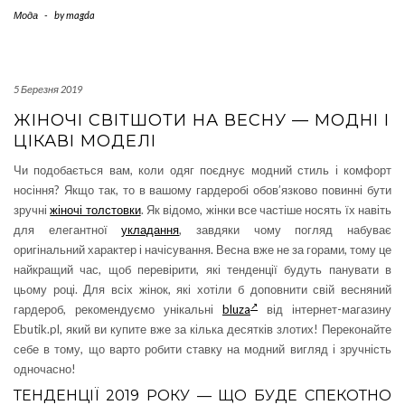
Мода
-
by
magda
5 Березня 2019
ЖІНОЧІ СВІТШОТИ НА ВЕСНУ — МОДНІ І
ЦІКАВІ МОДЕЛІ
Чи подобається вам, коли одяг поєднує модний стиль і комфорт
носіння? Якщо так, то в вашому гардеробі обов’язково повинні бути
зручні
жіночі толстовки
. Як відомо, жінки все частіше носять їх навіть
для елегантної
укладання
, завдяки чому погляд набуває
оригінальний характер і начісування. Весна вже не за горами, тому це
найкращий час, щоб перевірити, які тенденції будуть панувати в
цьому році. Для всіх жінок, які хотіли б доповнити свій весняний
гардероб, рекомендуємо унікальні
bluza
від інтернет-магазину
Ebutik.pl, який ви купите вже за кілька десятків злотих! Переконайте
себе в тому, що варто робити ставку на модний вигляд і зручність
одночасно!
ТЕНДЕНЦІЇ 2019 РОКУ — ЩО БУДЕ СПЕКОТНО