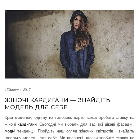
17 Жовтня 2017
ЖІНОЧІ КАРДИГАНИ — ЗНАЙДІТЬ
МОДЕЛЬ ДЛЯ СЕБЕ
Крім моделей, одягнутих головою, варто також зробити ставку на
жіночі
кардигани
. Сьогодні ми зібрали для вас всі цікаві фасади і
модні
тенденції. Пройдіть наш огляд жіночих світшотів і знайдіть
ідеальну модель для себе. Ми впевнені, що ви зробите ставку на