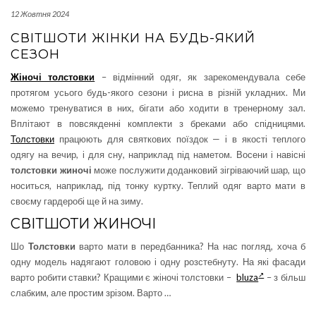
12 Жовтня 2024
СВІТШОТИ ЖІНКИ НА БУДЬ-ЯКИЙ
СЕЗОН
Жіночі толстовки
– відмінний одяг, як зарекомендувала себе
протягом усього будь-якого сезони і рисна в різній укладних. Ми
можемо тренуватися в них, бігати або ходити в тренерному зал.
Вплітают в повсякденні комплекти з бреками або спідницями.
Толстовки
працюють для святкових поїздок — і в якості теплого
одягу на вечир, і для сну, наприклад під наметом. Восени і навісні
толстовки жиночі
може послужити доданковий зігріваючий шар, що
носиться, наприклад, під тонку куртку. Теплий одяг варто мати в
своєму гардеробі ще й на зиму.
СВІТШОТИ ЖИНОЧІ
Шо
Толстовки
варто мати в передбанника? На нас погляд, хоча б
одну модель надягают головою і одну розстебнуту. На які фасади
варто робити ставки? Кращими є жіночі толстовки –
bluza
– з більш
слабким, але простим зрізом. Варто …