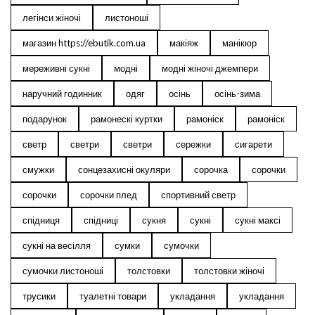
легінси жіночі
листоноші
магазин https://ebutik.com.ua
макіяж
манікюр
мереживні сукні
модні
модні жіночі джемпери
наручний годинник
одяг
осінь
осінь-зима
подарунок
рамонескі куртки
рамоніск
рамоніск
светр
светри
светри
сережки
сигарети
смужки
сонцезахисні окуляри
сорочка
сорочки
сорочки
сорочки плед
спортивний светр
спідниця
спідниці
сукня
сукні
сукні максі
сукні на весілля
сумки
сумочки
сумочки листоноші
толстовки
толстовки жіночі
трусики
туалетні товари
укладання
укладання