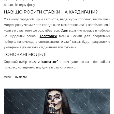
більш ніж одну фазу
НАВІЩО РОБИТИ СТАВКИ НА КАРДИГАНИ?
У вашому гардеробі, крім світшотів, надягнутих головою, варто мати
моделі розгубками Коли холодно, ви можете носити їх застібається, і
коли він стає тепліше розстібається.
Одяг
відмінно працює в наборах
на щоденній основі.
Толстовки
можна носити для спортивних
наборів, наприклад, з светштанами.
bluza
також буде працювати в
укладанні з джинсами, спідницями або сукнями.
ТОНОВАНІ МОДЕЛІ
Хороший вибір
bluzy z kapturem
в приглухих тонах і без зайвих
прикрас, які відмінно підійдуть в самих різних …
Мода
-
by
magda