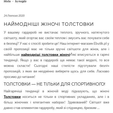
Мода
-
by
magda
24 Лютого 2020
НАЙМОДНІШІ ЖІНОЧІ ТОЛСТОВКИ
У вашому гардеробі не вистачає теплого, зручного, натягнутого
світшоту, який огортає вас своїм теплом і змусить вас почувати себе
в безпеці? У нас є спосіб зробити це! Наш інтернет-магазин Ebutik.pl у
своїй пропозиції має не тільки зручні світшоти для жінок, але і
найбільше
наймодніші
толстовки жіночі
які вписуються в гарячі
тенденції. Якщо у вас в гардеробі ще немає такої моделі, то все
можна скласти! Сьогодні наші стилісти підготували безліч
пропозицій, з яких ви неодмінно виберете щось для себе. Ласкаво
просимо до читання!
ТОЛСТОВКИ — НЕ ТІЛЬКИ ДЛЯ СПОРТИВНОГО!
Найгарячіші тенденції в жіночій моді підказують, що жіночі
Толстовки
носиться не тільки в спортивних укладаннях, але і в
більш жіночних і елегантних наборах! Здивований? Світшот вже
давно став елементом гардеробу, який зі спідницею, бризким …