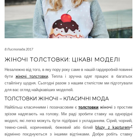
8 Листопада 2017
ЖІНОЧІ ТОЛСТОВКИ: ЦІКАВІ МОДЕЛІ
Незалежно від того, в яку пору року саме в нашій гардеробній повинні
бути
жіночі толстовки
. Тепла і зручна одяг працює в багатьох
стайлінгу щодня. Сьогодні разом з нашим стилістом ми підготували
для вас огляд найцікавіших моделей.
ТОЛСТОВКИ ЖІНОЧІ – КЛАСИЧНІ МОДА
Найбільш класичними і позачасовим є
толстовки
жіночі
з простим
зрізом надягають на голову. Ми раді зробити ставку на однорідні
моделі, які легко можуть бути підібрані з укладанням. Сірий, чорний,
темно-синій, коричневий, бежевий або білий
bluzy z kapturem
відмінно поєднуються з іншими відтінками. Добре робіть ставку