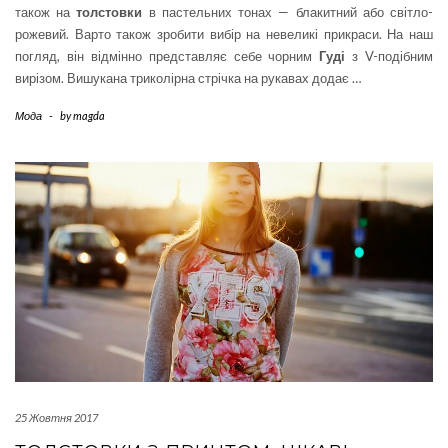
також на
толстовки
в пастельних тонах — блакитний або світло-
рожевий. Варто також зробити вибір на невеликі прикраси. На наш
погляд, він відмінно представляє себе чорним
Гуді
з V-подібним
вирізом. Вишукана триколірна стрічка на рукавах додає …
Мода
-
by
magda
25 Жовтня 2017