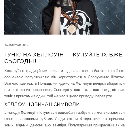
16 Жовтня 2017
ТУНІС НА ХЕЛЛОУЇН — КУПУЙТЕ ЇХ ВЖЕ
СЬОГОДНІ!
Хеллоуїн є традиційним звичаєм відзначається в багатьох країнах,
особливою популярністю він користується в Сполучених Штатах.
Все частіше теж, в Польщі, ми йдемо на Хеллоуїн вечірки вбиратися
в якості різних персонажів. Сьогодні у нас є для вас огляд цікавих
тунік з принтами в один і той же час з цього приводу, перевірте.
ХЕЛЛОУЇН ЗВИЧАЇ І СИМВОЛИ
З нагоди
Хеллоуїн
Готуються видовбані гарбузи, в яких вирізаються
грані з нарізаними зубами. Люди хотіли б одягатися як примари,
зомбі, відьми, демони або вампіри. Популярними прикрасами як на