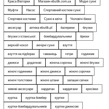
Краса Вівторки
Магазин ebutik.com.ua
Модні сукні
Муфти
Насос
Спортивний костюм сукні
Спортивні костюми
Сукні в квіти
Чоловічі біжки
аксесуар
аптека ebutik.pl
балерини
блузки
блузки з іспанської
бомбардувальники
брюки
верхній чохол
вечірні сукні
взуття
взуття на підборах
гаманець
гетри
годинник
джинси
додаткові
жіноча сорочка
жіночі блузки
жіночі годинники
жіночі джинси
жіночі сорочки
жіночі толстовки
жіночі штани
запашні свічки
зимові аксесуари
кардиган
кардигани
кросівки
куртка
куртка бомбер
куртки
куртки бомбардувальників
куртки джинсові