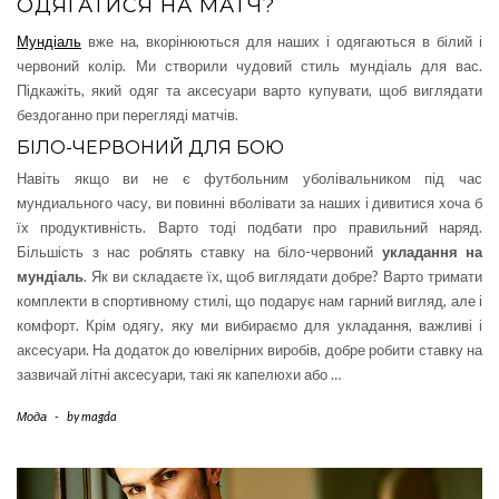
ОДЯГАТИСЯ НА МАТЧ?
Мундіаль
вже на, вкорінюються для наших і одягаються в білий і
червоний колір. Ми створили чудовий стиль мундіаль для вас.
Підкажіть, який одяг та аксесуари варто купувати, щоб виглядати
бездоганно при перегляді матчів.
БІЛО-ЧЕРВОНИЙ ДЛЯ БОЮ
Навіть якщо ви не є футбольним уболівальником під час
мундиального часу, ви повинні вболівати за наших і дивитися хоча б
їх продуктивність. Варто тоді подбати про правильний наряд.
Більшість з нас роблять ставку на біло-червоний
укладання на
мундіаль
. Як ви складаєте їх, щоб виглядати добре? Варто тримати
комплекти в спортивному стилі, що подарує нам гарний вигляд, але і
комфорт. Крім одягу, яку ми вибираємо для укладання, важливі і
аксесуари. На додаток до ювелірних виробів, добре робити ставку на
зазвичай літні аксесуари, такі як капелюхи або …
Мода
-
by
magda