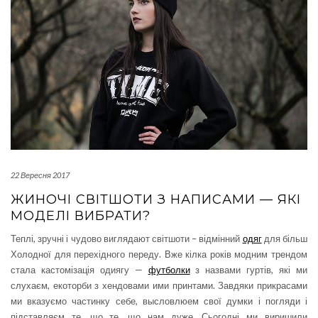
22 Вересня 2017
ЖИНОЧІ СВІТШОТИ З НАПИСАМИ — ЯКІ
МОДЕЛІ ВИБРАТИ?
Теплі, зручні і чудово виглядают світшоти – відмінний
одяг
для більш
Холодної для перехідного переду. Вже кілка років модним трендом
стала кастомізація одиягу —
футболки
з назвами гуртів, які ми
слухаєм, екоторби з хендовами ими принтами. Завдяки прикрасами
ми вказуємо частинку себе, высловлюем свої думки і погляди і
підставляєм те, що те, що нам дуже. Сьогодні ми виришили