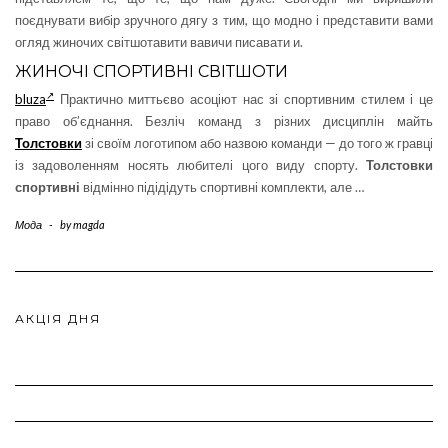
поєднувати вибір зручного дягу з тим, що модно і представити вами
огляд жиночих світшотавити вавичи писавати и.
ЖИНОЧІ СПОРТИВНІ СВІТШОТИ
bluza
Практично миттьєво асоціют нас зі спортивним стилем і це
право об’єднання. Безліч команд з різних дисциплін майть
Толстовки
зі своїм логотипом або назвою команди — до того ж гравці
із задоволенням носять любителі цого виду спорту.
Толстовки
спортивні
відмінно підідідуть спортивні комплекти, але …
Мода
-
by
magda
АКЦІЯ ДНЯ