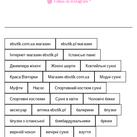
Follow on Instagram
ebutik.com.ua магазин
ebutik.pl магазин
Інтернет-магазин ebutik.pl
Іспанські панкі
Джемпера жіночі
Жіночі шорти
Коктейльні сукні
Краса Вівторки
Магазин ebutik.com.ua
Модні сукні
Муфти
Насос
Спортивний костюм сукні
Спортивні костюми
Сукні в квіти
Чоловічі біжки
аксесуар
аптека ebutik.pl
балерини
блузки
блузки з іспанської
бомбардувальники
брюки
верхній чохол
вечірні сукні
взуття