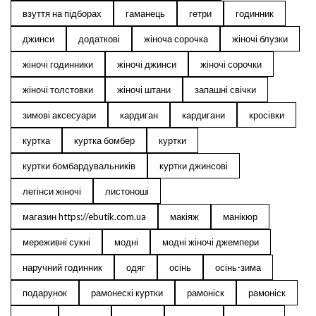
взуття на підборах
гаманець
гетри
годинник
джинси
додаткові
жіноча сорочка
жіночі блузки
жіночі годинники
жіночі джинси
жіночі сорочки
жіночі толстовки
жіночі штани
запашні свічки
зимові аксесуари
кардиган
кардигани
кросівки
куртка
куртка бомбер
куртки
куртки бомбардувальників
куртки джинсові
легінси жіночі
листоноші
магазин https://ebutik.com.ua
макіяж
манікюр
мереживні сукні
модні
модні жіночі джемпери
наручний годинник
одяг
осінь
осінь-зима
подарунок
рамонескі куртки
рамоніск
рамоніск