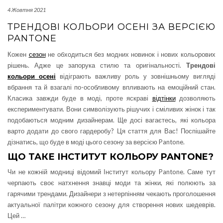
4 Жовтня 2021
ТРЕНДОВІ КОЛЬОРИ ОСЕНІ ЗА ВЕРСІЄЮ
PANTONE
Кожен
сезон
не обходиться без модних новинок і нових кольорових
рішень. Адже це запорука стилю та оригінальності.
Трендові
кольори осені
відіграють важливу роль у зовнішньому вигляді
вбрання та й взагалі по-особливому впливають на емоційний стан.
Класика завжди буде в моді, проте яскраві
відтінки
дозволяють
експериментувати. Вони символізують рішучих і сміливих жінок і так
подобаються модним дизайнерам. Ще досі вагаєтесь, які кольора
варто додати до свого гардеробу? Ця стаття для Вас! Поспішайте
дізнатись, що буде в моді цього сезону за версією Pantone.
ЩО ТАКЕ ІНСТИТУТ КОЛЬОРУ PANTONE?
Чи не кожній модниці відомий Інститут кольору Pantone. Саме тут
черпають своє натхнення знавці моди та жінки, які полюють за
гарячими трендами. Дизайнери з нетерпінням чекають проголошення
актуальної палітри кожного сезону для створення нових шедеврів.
Цей
…