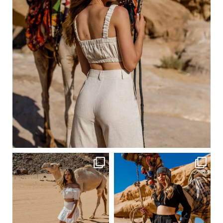
Сер 20
ebutikpl
ebutikpl