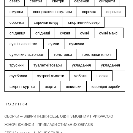
светр
светри
светри
сережки
сигарети
смужки
сонцезахисні окуляри
сорочка
сорочки
сорочки
сорочки плед
спортивний светр
спідниця
спідниці
сукня
сукні
сукні максі
сукні на весілля
сумки
сумочки
сумочки листоноші
толстовки
толстовки жіночі
трусики
туалетні товари
укладання
укладання
футболки
хутрові жилети
чоботи
шапки
шкіряні куртки
шорти
шпильки
ювелірні вироби
НОВИНКИ
ОБОРКИ — ВІДКРИТИ ДЛЯ СЕБЕ ОДЯГ З МОДНИМ ПРИКРАСОЮ
ЖІНОЧІ ДЖИНСИ – ПРИКЛАДИ СТИЛЬНИХ ОБРАЗІВ
БРЕНД BY O LA — ЧИЄ ЦЕ СТИЛЬ?