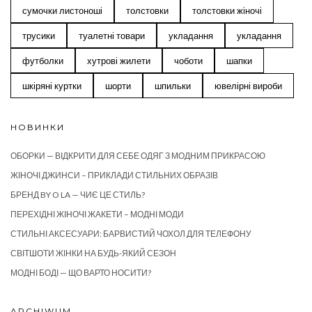
сумочки листоноші
толстовки
толстовки жіночі
трусики
туалетні товари
укладання
укладання
футболки
хутрові жилети
чоботи
шапки
шкіряні куртки
шорти
шпильки
ювелірні вироби
НОВИНКИ
ОБОРКИ — ВІДКРИТИ ДЛЯ СЕБЕ ОДЯГ З МОДНИМ ПРИКРАСОЮ
ЖІНОЧІ ДЖИНСИ – ПРИКЛАДИ СТИЛЬНИХ ОБРАЗІВ
БРЕНД BY O LA — ЧИЄ ЦЕ СТИЛЬ?
ПЕРЕХІДНІ ЖІНОЧІ ЖАКЕТИ – МОДНІ МОДИ
СТИЛЬНІ АКСЕСУАРИ: БАРВИСТИЙ ЧОХОЛ ДЛЯ ТЕЛЕФОНУ
СВІТШОТИ ЖІНКИ НА БУДЬ-ЯКИЙ СЕЗОН
МОДНІ БОДІ — ЩО ВАРТО НОСИТИ?
ARCHIWUM