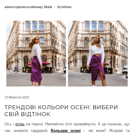
жіночі сорочки в клітинку
,
Мода
-
by
tetiana
15 Вересня 2021
ТРЕНДОВІ КОЛЬОРИ ОСЕНІ: ВИБЕРИ
СВІЙ ВІДТІНОК
Ось і
осінь
на порозі. Непомітно літо промайнуло. А це означає, що
час оновити гардероб.
Кольори осені
– які вони? Яскраві та