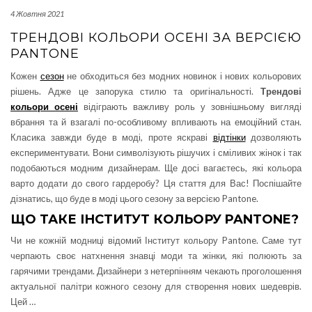
4 Жовтня 2021
ТРЕНДОВІ КОЛЬОРИ ОСЕНІ ЗА ВЕРСІЄЮ
PANTONE
Кожен
сезон
не обходиться без модних новинок і нових кольорових
рішень. Адже це запорука стилю та оригінальності.
Трендові
кольори осені
відіграють важливу роль у зовнішньому вигляді
вбрання та й взагалі по-особливому впливають на емоційний стан.
Класика завжди буде в моді, проте яскраві
відтінки
дозволяють
експериментувати. Вони символізують рішучих і сміливих жінок і так
подобаються модним дизайнерам. Ще досі вагаєтесь, які кольора
варто додати до свого гардеробу? Ця стаття для Вас! Поспішайте
дізнатись, що буде в моді цього сезону за версією Pantone.
ЩО ТАКЕ ІНСТИТУТ КОЛЬОРУ PANTONE?
Чи не кожній модниці відомий Інститут кольору Pantone. Саме тут
черпають своє натхнення знавці моди та жінки, які полюють за
гарячими трендами. Дизайнери з нетерпінням чекають проголошення
актуальної палітри кожного сезону для створення нових шедеврів.
Цей
…