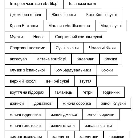
Інтернет-магазин ebutik.pl
Іспанські панкі
Джемпера жіночі
Жіночі шорти
Коктейльні сукні
Краса Вівторки
Магазин ebutik.com.ua
Модні сукні
Муфти
Насос
Спортивний костюм сукні
Спортивні костюми
Сукні в квіти
Чоловічі біжки
аксесуар
аптека ebutik.pl
балерини
блузки
блузки з іспанської
бомбардувальники
брюки
верхній чохол
вечірні сукні
взуття
взуття на підборах
гаманець
гетри
годинник
джинси
додаткові
жіноча сорочка
жіночі блузки
жіночі годинники
жіночі джинси
жіночі сорочки
жіночі толстовки
жіночі штани
запашні свічки
зимові аксесуари
кардиган
кардигани
кросівки