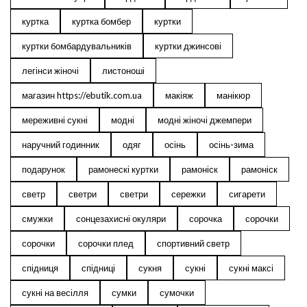
куртка
куртка бомбер
куртки
куртки бомбардувальників
куртки джинсові
легінси жіночі
листоноші
магазин https://ebutik.com.ua
макіяж
манікюр
мереживні сукні
модні
модні жіночі джемпери
наручний годинник
одяг
осінь
осінь-зима
подарунок
рамонескі куртки
рамоніск
рамоніск
светр
светри
светри
сережки
сигарети
смужки
сонцезахисні окуляри
сорочка
сорочки
сорочки
сорочки плед
спортивний светр
спідниця
спідниці
сукня
сукні
сукні максі
сукні на весілля
сумки
сумочки