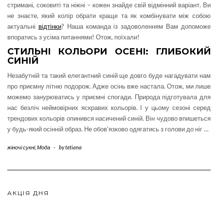
стримані, соковиті та ніжні – кожен знайде свій відмінний варіант. Ви
не знаєте, який колір обрати краще та як комбінувати між собою
актуальні
відтінки
? Наша команда із задоволенням Вам допоможе
впоратись з усіма питаннями! Отож, поїхали!
СТИЛЬНІ КОЛЬОРИ ОСЕНІ: ГЛИБОКИЙ
СИНІЙ
Незабутній та такий елегантний синій ще довго буде нагадувати нам
про приємну літню подорож. Адже осінь вже настала. Отож, ми лише
можемо занурюватись у приємні спогади. Природа підготувала для
нас безліч неймовірних яскравих кольорів. І у цьому сезоні серед
трендових кольорів опинився насичений синій. Він чудово впишеться
у будь-який осінній образ. Не обов’язково одягатись з голови до ніг
…
жіночі сукні
,
Мода
-
by
tetiana
АКЦІЯ ДНЯ