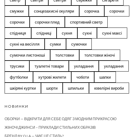
светр
светри
светри
сережки
сигарети
смужки
сонцезахисні окуляри
сорочка
сорочки
сорочки
сорочки плед
спортивний светр
спідниця
спідниці
сукня
сукні
сукні максі
сукні на весілля
сумки
сумочки
сумочки листоноші
толстовки
толстовки жіночі
трусики
туалетні товари
укладання
укладання
футболки
хутрові жилети
чоботи
шапки
шкіряні куртки
шорти
шпильки
ювелірні вироби
НОВИНКИ
ОБОРКИ — ВІДКРИТИ ДЛЯ СЕБЕ ОДЯГ З МОДНИМ ПРИКРАСОЮ
ЖІНОЧІ ДЖИНСИ – ПРИКЛАДИ СТИЛЬНИХ ОБРАЗІВ
БРЕНД BY O LA — ЧИЄ ЦЕ СТИЛЬ?