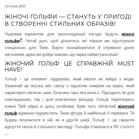
13 Січня 2021
ЖІНОЧІ ГОЛЬФИ — СТАНУТЬ У ПРИГОДІ
В СТВОРЕННІ СТИЛЬНИХ ОБРАЗІВ!
Чудовим варіантом для прохолоднішої погоди будуть
жіночі
гольфи
.
Читай далі, щоб дізнатися, які образи ми підготували
спеціально для Тебе. Варто познайомитися й отримати долю
натхнення, адже ми добре знаємо, що зараз найактуальніше!
ЖІНОЧИЙ ГОЛЬФ ЦЕ СПРАВЖНІЙ MUST
HAVE!
Гольф – це елемент гардероба, який ніколи не вийде з моди.
Зазвичай це блузка або светр з піднятим коміром на вирізі, який
характерно облягає шию. Класика така яка вона є. Підходить як для
повсякденних, так і для елегантних виходів. Гольф перетворить
кожен Твій образ в щось особливе. Крім того, обтислий
жіночий
гольф
відмінно підкреслить Твою фігуру й найбільші її переваги. Ти
будеш почуватися в ній, як в другій шкірі. Гольф — це гарантія
відчуття тепла й стильного вигляду. Гольфи з’явилися в XV столітті
…