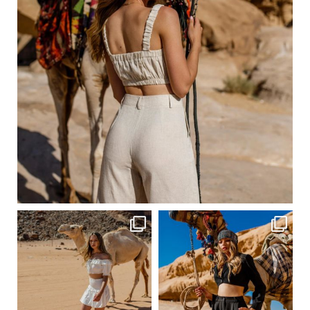
Сер 20
ebutikpl
ebutikpl