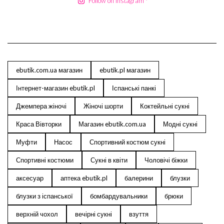
Follow on Instagram
ebutik.com.ua магазин
ebutik.pl магазин
Інтернет-магазин ebutik.pl
Іспанські панкі
Джемпера жіночі
Жіночі шорти
Коктейльні сукні
Краса Вівторки
Магазин ebutik.com.ua
Модні сукні
Муфти
Насос
Спортивний костюм сукні
Спортивні костюми
Сукні в квіти
Чоловічі біжки
аксесуар
аптека ebutik.pl
балерини
блузки
блузки з іспанської
бомбардувальники
брюки
верхній чохол
вечірні сукні
взуття