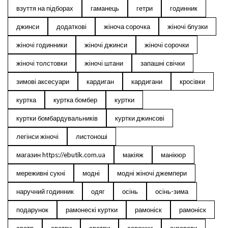
взуття на підборах
гаманець
гетри
годинник
джинси
додаткові
жіноча сорочка
жіночі блузки
жіночі годинники
жіночі джинси
жіночі сорочки
жіночі толстовки
жіночі штани
запашні свічки
зимові аксесуари
кардиган
кардигани
кросівки
куртка
куртка бомбер
куртки
куртки бомбардувальників
куртки джинсові
легінси жіночі
листоноші
магазин https://ebutik.com.ua
макіяж
манікюр
мереживні сукні
модні
модні жіночі джемпери
наручний годинник
одяг
осінь
осінь-зима
подарунок
рамонескі куртки
рамоніск
рамоніск