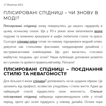
17 Жовтня 2021
ПЛІСИРОВАНІ СПІДНИЦІ – ЧИ ЗНОВУ В
МОДІ?
Плісировані спідниці
знову повернулись до нашого гардеробу в
цьому осінньому сезоні. Ще у 90-х роках вони запалювали
модні
подіуми та впевнено крокували в шафи любителів стилю та краси.
Сьогодні
спідниці плісе
готові по-новому підкорювати модний олімп,
дивуючи нас стильними фасонами, неординарним дизайном і
екстравагантними комбінаціями. Ще досі вагаєтесь стосовно
майбутніх поєднань цієї осені? Наша публікація допоможе розвіяти
всі сумніви та зробити правильний вибір. Поїхали!
ПЛІСИРОВАНІ СПІДНИЦІ – ПОЄДНАННЯ
СТИЛЮ ТА НЕВАГОМОСТІ!
Для більшості жінок
спідниці
доповнюють чи не щоденні образи. Це
залежить від професії, особистих уподобань і стилю життя. Адже це
найкращий спосіб підкреслити свою жіночність.
Стильні
плісировані спідниці
найкраще зарекомендували себе у літній
період, проте цієї осені лідирують у новому дизайні. Осіння пора