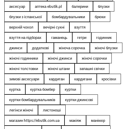
аксесуар
аптека ebutik.pl
балерини
блузки
блузки з іспанської
бомбардувальники
брюки
верхній чохол
вечірні сукні
взуття
взуття на підборах
гаманець
гетри
годинник
джинси
додаткові
жіноча сорочка
жіночі блузки
жіночі годинники
жіночі джинси
жіночі сорочки
жіночі толстовки
жіночі штани
запашні свічки
зимові аксесуари
кардиган
кардигани
кросівки
куртка
куртка бомбер
куртки
куртки бомбардувальників
куртки джинсові
легінси жіночі
листоноші
магазин https://ebutik.com.ua
макіяж
манікюр