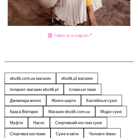
Сер 18
Follow on Instagram
ebutik.com.ua магазин
ebutik.pl магазин
Інтернет-магазин ebutik.pl
Іспанські панкі
Джемпера жіночі
Жіночі шорти
Коктейльні сукні
Краса Вівторки
Магазин ebutik.com.ua
Модні сукні
Муфти
Насос
Спортивний костюм сукні
Спортивні костюми
Сукні в квіти
Чоловічі біжки