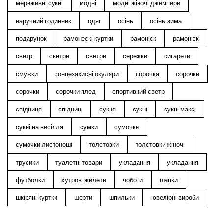
мереживні сукні
модні
модні жіночі джемпери
наручний годинник
одяг
осінь
осінь-зима
подарунок
рамонескі куртки
рамоніск
рамоніск
светр
светри
светри
сережки
сигарети
смужки
сонцезахисні окуляри
сорочка
сорочки
сорочки
сорочки плед
спортивний светр
спідниця
спідниці
сукня
сукні
сукні максі
сукні на весілля
сумки
сумочки
сумочки листоноші
толстовки
толстовки жіночі
трусики
туалетні товари
укладання
укладання
футболки
хутрові жилети
чоботи
шапки
шкіряні куртки
шорти
шпильки
ювелірні вироби