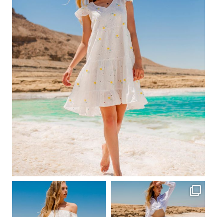
Вер 1
ebutikpl
ebutikpl