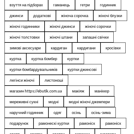
взуття на підборах
гаманець
гетри
годинник
джинси
додаткові
жіноча сорочка
жіночі блузки
жіночі годинники
жіночі джинси
жіночі сорочки
жіночі толстовки
жіночі штани
запашні свічки
зимові аксесуари
кардиган
кардигани
кросівки
куртка
куртка бомбер
куртки
куртки бомбардувальників
куртки джинсові
легінси жіночі
листоноші
магазин https://ebutik.com.ua
макіяж
манікюр
мереживні сукні
модні
модні жіночі джемпери
наручний годинник
одяг
осінь
осінь-зима
подарунок
рамонескі куртки
рамоніск
рамоніск