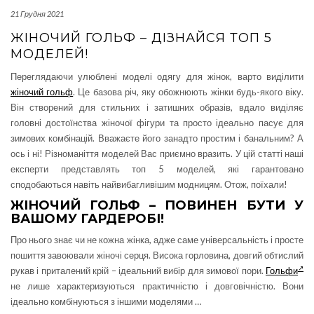
21 Грудня 2021
ЖІНОЧИЙ ГОЛЬФ – ДІЗНАЙСЯ ТОП 5
МОДЕЛЕЙ!
Переглядаючи улюблені моделі одягу для жінок, варто виділити
жіночий гольф
. Це базова річ, яку обожнюють жінки будь-якого віку.
Він створений для стильних і затишних образів, вдало виділяє
головні достоїнства жіночої фігури та просто ідеально пасує для
зимових комбінацій. Вважаєте його занадто простим і банальним? А
ось і ні! Різноманіття моделей Вас приємно вразить. У цій статті наші
експерти представлять топ 5 моделей, які гарантовано
сподобаються навіть найвибагливішим модницям. Отож, поїхали!
ЖІНОЧИЙ ГОЛЬФ – ПОВИНЕН БУТИ У
ВАШОМУ ГАРДЕРОБІ!
Про нього знає чи не кожна жінка, адже саме універсальність і просте
пошиття завоювали жіночі серця. Висока горловина, довгий обтислий
рукав і приталений крій – ідеальний вибір для зимової пори.
Гольфи
не лише характеризуються практичністю і довговічністю. Вони
ідеально комбінуються з іншими моделями
…