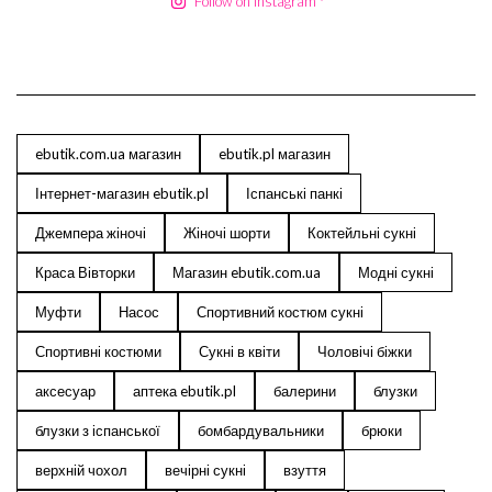
Follow on Instagram
ebutik.com.ua магазин
ebutik.pl магазин
Інтернет-магазин ebutik.pl
Іспанські панкі
Джемпера жіночі
Жіночі шорти
Коктейльні сукні
Краса Вівторки
Магазин ebutik.com.ua
Модні сукні
Муфти
Насос
Спортивний костюм сукні
Спортивні костюми
Сукні в квіти
Чоловічі біжки
аксесуар
аптека ebutik.pl
балерини
блузки
блузки з іспанської
бомбардувальники
брюки
верхній чохол
вечірні сукні
взуття