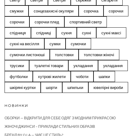
светр
светри
светри
сережки
сигарети
смужки
сонцезахисні окуляри
сорочка
сорочки
сорочки
сорочки плед
спортивний светр
спідниця
спідниці
сукня
сукні
сукні максі
сукні на весілля
сумки
сумочки
сумочки листоноші
толстовки
толстовки жіночі
трусики
туалетні товари
укладання
укладання
футболки
хутрові жилети
чоботи
шапки
шкіряні куртки
шорти
шпильки
ювелірні вироби
НОВИНКИ
ОБОРКИ — ВІДКРИТИ ДЛЯ СЕБЕ ОДЯГ З МОДНИМ ПРИКРАСОЮ
ЖІНОЧІ ДЖИНСИ – ПРИКЛАДИ СТИЛЬНИХ ОБРАЗІВ
БРЕНД BY O LA — ЧИЄ ЦЕ СТИЛЬ?