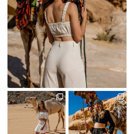
Сер 20
ebutikpl
ebutikpl