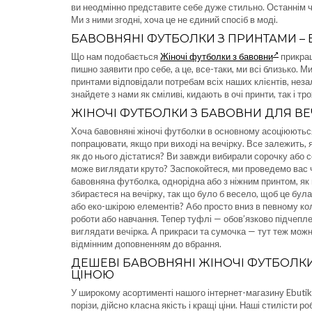
ви неодмінно представите себе дуже стильно. Останнім 
Ми з ними згодні, хоча це не єдиний спосіб в моді.
БАВОВНЯНІ ФУТБОЛКИ З ПРИНТАМИ –
Що нам подобається
Жіночі футболки з бавовни
прикраш
пишно заявити про себе, а це, все-таки, ми всі близько.
принтами відповідали потребам всіх наших клієнтів, неза
знайдете з нами як сміливі, кидають в очі принти, так і тр
ЖІНОЧІ ФУТБОЛКИ З БАВОВНИ ДЛЯ ВЕ
Хоча бавовняні жіночі футболки в основному асоціюютьс
попрацювати, якщо при виході на вечірку. Все залежить, я
як до нього дістатися? Ви завжди вибирали сорочку або со
може виглядати круто? Заспокойтеся, ми проведемо вас 
бавовняна футболка, однорідна або з ніжним принтом, як в
збираєтеся на вечірку, так що було б весело, щоб це бул
або еко-шкірою елементів? Або просто вниз в певному кол
роботи або навчання. Тепер туфлі — обов’язково підчепле
виглядати вечірка. А прикраси та сумочка — тут теж мо
відмінним доповненням до вбрання.
ДЕШЕВІ БАВОВНЯНІ ЖІНОЧІ ФУТБОЛКИ
ЦІНОЮ
У широкому асортименті нашого інтернет-магазину Ebutik.
порізи, дійсно класна якість і кращі ціни. Наші стилісти