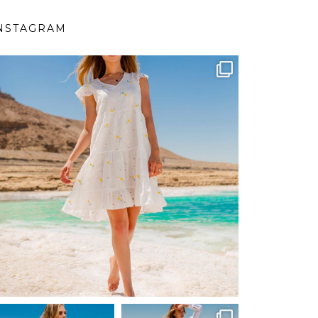
NSTAGRAM
ebutikpl
Вер 1
ebutikpl
ebutikpl