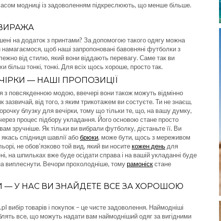
часом модниці із задоволенням підкреслюють, що менше більше.
 ВИРАЖА
ені на додаток з принтами? За допомогою такого одягу можна
 Ми намагаємося, щоб наші запропоновані бавовняні футболки з
лежно від стилю, який вони віддають перевагу. Саме так ви
охи більш тонкі, тонкі. Для всіх щось хороше, просто так.
ЧІРКИ — НАШІ ПРОПОЗИЦІЇ
я з повсякденною модою, ввечері вони також можуть відмінно
к зазвичай, від того, з яким трикотажем ви состуєте. Ти не знаєш,
рочку блузку для вечірки, тому що тільки те, що, на вашу думку,
через процес підбору укладання. Його основою стане просто
ам зручніше. Як тільки ви вибрали футболку, дістаньте її. Ви
а якась спідниця шавлії або
брюки
, може бути, щось з мереживом
ьорі, не обов’язково той вид, який ви носите
кожен день
для
ні, на шпильках вже буде осідати справа і на вашій укладанні буде
жна виплеснути. Вечори прохолодніше, тому
рамоніск
стане
 — У НАС ВИ ЗНАЙДЕТЕ ВСЕ ЗА ХОРОШОЮ
pl вибір товарів і покупок – це чисте задоволення. Наймодніші
 роблять все, що можуть надати вам наймодніший одяг за вигідними