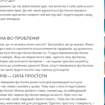
ОГО ДО
ування. Це так звана базова одяг, яка включає в себе, крім усього
джинсових брюк. До них також відносяться футболки базового
сичним одягом ви створите свій вигляд мрії і будете відомі серед
льших випадках.
 НА ВСІ ПРОБЛЕМИ!
ня, що ти не маєш нічого носити? Заспокойся, ми це знаємо. Жінки
арто просто накопичити кілька елементів гардероба, що дозволить
е бути біла футболка базова тут. Гладка бавовняна футболка
наборів. Якщо ви збираєтеся в офіс, одягніть білу футболку,
дборах або елегантні балерини — і ви чудово одягнені на роботу.
нтеся до улюблених джинсів! Вони, зігнуті бавовняною футболкою,
 ви також будете носити таку сорочку для шортів.
РІВ — СИЛА ПРОСТОТИ
ні бавовняні футболки різних кольорів рекомендуються для
— у нас немає сумнівів у цьому. Тому наші стилісти підготували
 футболки. Можна зробити ставку, наприклад, на наймодніший
ожеві або червоні футболки завжди на висоті. Крім того, ми
 м’ятний, синій, бордовий і багато іншого… Чому ми так любимо
масу можливостей для укладання. Одягніть простоту і помірність, і