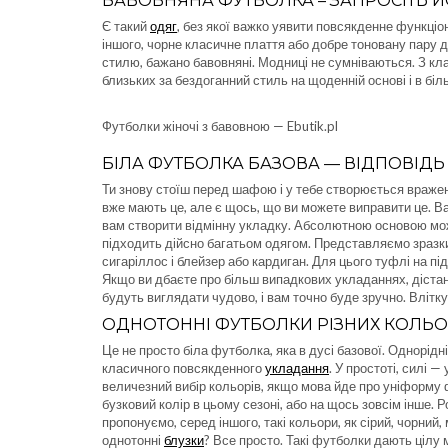
БАВОВНЯНА ФУТБОЛКА – ЗАПРОСІТЬ Й
Є такий
одяг
, без якої важко уявити повсякденне функціон
іншого, чорне класичне плаття або добре тоновану пару 
стилю, бажано бавовняні. Модниці не сумніваються. З кла
близьких за бездоганний стиль на щоденній основі і в бі
Футболки жіночі з бавовною — Ebutik.pl
БІЛА ФУТБОЛКА БАЗОВА — ВІДПОВІДЬ
Ти знову стоїш перед шафою і у тебе створюється вражен
вже мають це, але є щось, що ви можете виправити це. В
вам створити відмінну укладку. Абсолютною основою мож
підходить дійсно багатьом одягом. Представляємо зразки 
сигаріллос і блейзер або кардиган. Для цього туфлі на пі
Якщо ви дбаєте про більш випадкових укладаннях, діста
будуть виглядати чудово, і вам точно буде зручно. Влітку
ОДНОТОННІ ФУТБОЛКИ РІЗНИХ КОЛЬО
Це не просто біла футболка, яка в дусі базової. Однорід
класичного повсякденного
укладання
. У простоті, силі 
величезний вибір кольорів, якщо мова йде про уніформу
бузковий колір в цьому сезоні, або на щось зовсім інше. Р
пропонуємо, серед іншого, такі кольори, як сірий, чорний,
однотонні
блузки
? Все просто. Такі футболки дають цілу 