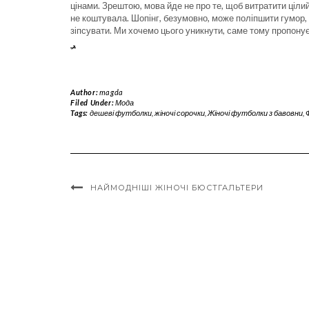
цінами. Зрештою, мова йде не про те, щоб витратити цілий 
не коштувала. Шопінг, безумовно, може поліпшити гумор,
зіпсувати. Ми хочемо цього уникнути, саме тому пропону
Author:
magda
Filed Under:
Мода
Tags:
дешеві футболки
,
жіночі сорочки
,
Жіночі футболки з бавовни
,
НАЙМОДНІШІ ЖІНОЧІ БЮСТГАЛЬТЕРИ