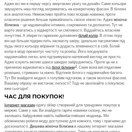
Адже всі ми в першу чергу звертаємо увагу на дизайн. Саме кольори
змушують наш погляд затриматись на конкретному фасоні. В білизні
все аналогічно. Неможливо пройти повз яскраві новинки, проте
класичні рішення більше приваблюють своєю ніжністю. Адже
жіноча
білизна
– це надзвичайно інтимно, сокровенно та делікатно. Тут не
варто змагатись у відвертості чи сміливості. Віддайтесь власним
почуттям. А зберегти гармонію допоможе
білий колір
. В літню пору
він ще більше підкреслить засмаглу шкіру, ідеально пасуватиме під
будь-якого кольору вбрання та додасть впевненості в собі. Білий
колір в моді презентує чистоту та розкіш. Його поєднувати
надзвичайно легко, але підтримувати належний вигляд не просто.
Адже існують великі шанси швидко забруднитись. Проте це не є
причиною відмовитись від
білої білизни
. Саме вона виглядатиме
розкішно, стримано та ніжно. Відтінків білого є надзвичайно багато.
Тут Ви знайдете моделі з голубим підтоном, а також молочні фасони.
Вашому образу не вистачає легкості? Тоді не зволікайте з покупкою
вже сьогодні!
ЧАС ДЛЯ ПОКУПОК!
Інтернет-магазин
одягу sklep створений для трендових покупок в
мережі. Саме у нас Ви знайдете гарячі новинки сезону, які не
залишать байдужими навіть найвибагливіших модниць. Ми
обожнюємо робити моду доступною для кожного, тому і прагнемо до
досконалості.
Дешева жіноча білизна
в нашому інтернет-магазині
допоможе досягти омріяного результату. Тому не прогавте шансу