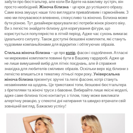
забути про бюстгальтер, але коли Ви йдете на важливу зустріч, він
просто необхідний.
Жіноча білизна
– це крок до успішного образу.
Саме вона змушує наше тіло виглядати привабливим і гармонійним. З
нею ми почуваємося впевнено, спокусливо та жіночно. Білизна може
бути різною. Тут дизайнери врахували всі потреби жінок різного віку.
Ви з легкістю знайдете білизну для коригування фігури, що
користується популярністю в літній період. Адже час суконь вимагає
ідеального силуету. Також доступні безшовні комплекти, які стануть
чудовими компаньйонами для відкритих і обтягуючих образів.
Стильна жіноча білизна
– це про
колір
, фасон і оздоблення. Атласні
чи мереживні комплекти повинні бути в Вашому гардеробі. Адже це
не лише вимушений вибір для літніх поєднань, але й справжня
знахідка для любителів сміливих образів. Оскільки верх від білизни з
легкістю впишеться в тематику літньої пори року.
Універсальна
жіноча білизна
презентує зручні та легкі фасони, котрі стануть
незамінними на щодень. Це трикотажні топи, безшовні бюстгальтера
з бретелями та жіночі труси з бавовни. Вибирайте лише якісні моделі,
адже саме білизна тісно контактує з тілом, тому може викликати
алергічну реакцію, у спекотні дні натирання та швидко втрачати свій
зовнішній вигляд. Бажаємо успіху!