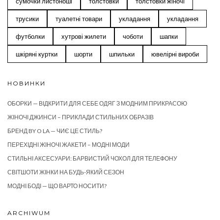
сумочки листоноші
толстовки
толстовки жіночі
трусики
туалетні товари
укладання
укладання
футболки
хутрові жилети
чоботи
шапки
шкіряні куртки
шорти
шпильки
ювелірні вироби
НОВИНКИ
ОБОРКИ — ВІДКРИТИ ДЛЯ СЕБЕ ОДЯГ З МОДНИМ ПРИКРАСОЮ
ЖІНОЧІ ДЖИНСИ – ПРИКЛАДИ СТИЛЬНИХ ОБРАЗІВ
БРЕНД BY O LA — ЧИЄ ЦЕ СТИЛЬ?
ПЕРЕХІДНІ ЖІНОЧІ ЖАКЕТИ – МОДНІ МОДИ
СТИЛЬНІ АКСЕСУАРИ: БАРВИСТИЙ ЧОХОЛ ДЛЯ ТЕЛЕФОНУ
СВІТШОТИ ЖІНКИ НА БУДЬ-ЯКИЙ СЕЗОН
МОДНІ БОДІ — ЩО ВАРТО НОСИТИ?
ARCHIWUM