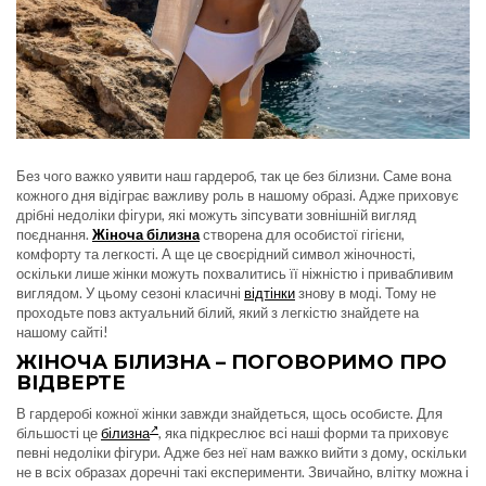
Без чого важко уявити наш гардероб, так це без білизни. Саме вона
кожного дня відіграє важливу роль в нашому образі. Адже приховує
дрібні недоліки фігури, які можуть зіпсувати зовнішній вигляд
поєднання.
Жіноча білизна
створена для особистої гігієни,
комфорту та легкості. А ще це своєрідний символ жіночності,
оскільки лише жінки можуть похвалитись її ніжністю і привабливим
виглядом. У цьому сезоні класичні
відтінки
знову в моді. Тому не
проходьте повз актуальний білий, який з легкістю знайдете на
нашому сайті!
ЖІНОЧА БІЛИЗНА – ПОГОВОРИМО ПРО
ВІДВЕРТЕ
В гардеробі кожної жінки завжди знайдеться, щось особисте. Для
більшості це
білизна
, яка підкреслює всі наші форми та приховує
певні недоліки фігури. Адже без неї нам важко вийти з дому, оскільки
не в всіх образах доречні такі експерименти. Звичайно, влітку можна і