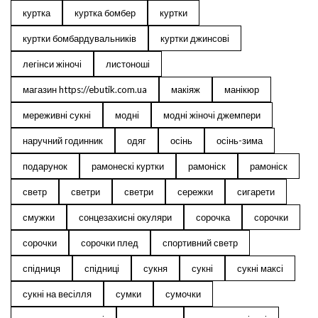
куртка
куртка бомбер
куртки
куртки бомбардувальників
куртки джинсові
легінси жіночі
листоноші
магазин https://ebutik.com.ua
макіяж
манікюр
мереживні сукні
модні
модні жіночі джемпери
наручний годинник
одяг
осінь
осінь-зима
подарунок
рамонескі куртки
рамоніск
рамоніск
светр
светри
светри
сережки
сигарети
смужки
сонцезахисні окуляри
сорочка
сорочки
сорочки
сорочки плед
спортивний светр
спідниця
спідниці
сукня
сукні
сукні максі
сукні на весілля
сумки
сумочки