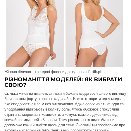
Жіноча білизна – трендові фасони доступні на eButik.pl!
РІЗНОМАНІТТЯ МОДЕЛЕЙ: ЯК ВИБРАТИ
СВОЮ?
Скільки жінок на планеті, стільки й бажань щодо зовнішнього вигляду
білизни, комфорту в носінні та дизайні. Важко створити одну модель,
яка сподобається всім без виключення. Адже особливість фігури та
уподобання відіграють важливу роль. Хтось обожнює спокусливі
стрінги та мереживні комплекти, а комусь важко відмовитись від
звичайних моделей з бавовни. Тому різноманіття видів білизни
допоможе кожній знайти щось для себе. Сьогодні ми поговоримо про
актуальні фасони на
літо
. Деякі з них допоможуть створити