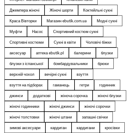
Джемпера жіночі
Жіночі шорти
Коктейльні сукні
Краса Вівторки
Магазин ebutik.com.ua
Модні сукні
Муфти
Насос
Спортивний костюм сукні
Спортивні костюми
Сукні в квіти
Чоловічі біжки
аксесуар
аптека ebutik.pl
балерини
блузки
блузки з іспанської
бомбардувальники
брюки
верхній чохол
вечірні сукні
взуття
взуття на підборах
гаманець
гетри
годинник
джинси
додаткові
жіноча сорочка
жіночі блузки
жіночі годинники
жіночі джинси
жіночі сорочки
жіночі толстовки
жіночі штани
запашні свічки
зимові аксесуари
кардиган
кардигани
кросівки