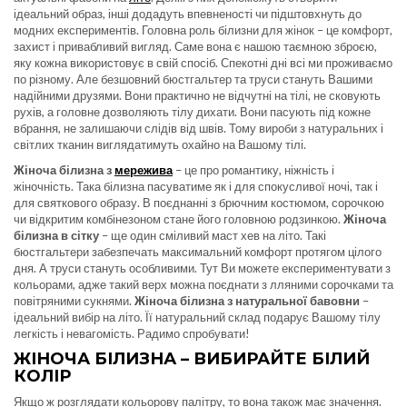
ідеальний образ, інші додадуть впевненості чи підштовхнуть до
модних експериментів. Головна роль білизни для жінок – це комфорт,
захист і привабливий вигляд. Саме вона є нашою таємною зброєю,
яку кожна використовує в свій спосіб. Спекотні дні всі ми проживаємо
по різному. Але безшовний бюстгальтер та труси стануть Вашими
надійними друзями. Вони практично не відчутні на тілі, не сковують
рухів, а головне дозволяють тілу дихати. Вони пасують під кожне
вбрання, не залишаючи слідів від швів. Тому вироби з натуральних і
світлих тканин виглядатимуть охайно на Вашому тілі.
Жіноча білизна з
мережива
– це про романтику, ніжність і
жіночність. Така білизна пасуватиме як і для спокусливої ночі, так і
для святкового образу. В поєднанні з брючним костюмом, сорочкою
чи відкритим комбінезоном стане його головною родзинкою.
Жіноча
білизна в сітку
– ще один сміливий маст хев на літо. Такі
бюстгальтери забезпечать максимальний комфорт протягом цілого
дня. А труси стануть особливими. Тут Ви можете експериментувати з
кольорами, адже такий верх можна поєднати з лляними сорочками та
повітряними сукнями.
Жіноча білизна з натуральної бавовни
–
ідеальний вибір на літо. Її натуральний склад подарує Вашому тілу
легкість і невагомість. Радимо спробувати!
ЖІНОЧА БІЛИЗНА – ВИБИРАЙТЕ БІЛИЙ
КОЛІР
Якщо ж розглядати кольорову палітру, то вона також має значення.