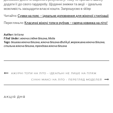
додати її до свого гардеробу. Щоденні знижки та акції – ідеальна
можливість заощадити власні кошти. Запрошуємо в sklep
Читайте:
Сумки на пояс – ідеальне доповнення для жіночої стилізації
Перегляньте:
Класичні жіночі топи в рубчик – гаряча новинка на літо!
Author:
tetiana
Filed Under:
жіноча спідня білизна
,
Мода
Tags:
дешева жіноча білизна
,
жіноча білизна eButik.pl
,
мереживна жіноча білизна
,
стильна жіноча білизна
,
трендова жіноча білизна
АЖУРНІ ТОПИ НА ЛІТО – ІДЕАЛЬНІ НЕ ЛИШЕ НА ПЛЯЖ
СУКНІ МАКСІ НА ЛІТО – ПЕРЕГЛЯД МОДЕЛЕЙ
АКЦІЯ ДНЯ