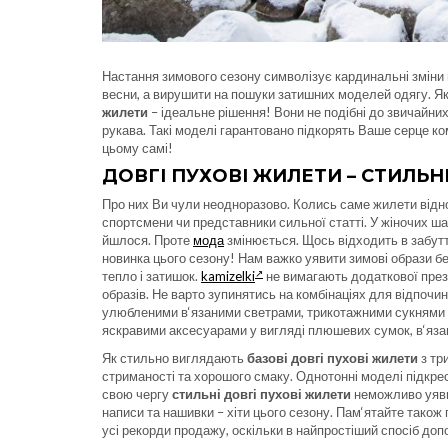
Настання зимового сезону символізує кардинальні зміни 
весни, а вирушити на пошуки затишних моделей одягу. Як
жилети
– ідеальне рішення! Вони не подібні до звичайни
рукава. Такі моделі гарантовано підкорять Ваше серце 
цьому самі!
ДОВГІ ПУХОВІ ЖИЛЕТИ – СТИЛЬН
Про них Ви чули неодноразово. Колись саме жилети відно
спортсмени чи представники сильної статті. У жіночих шаф
йшлося. Проте
мода
змінюється. Щось відходить в забутт
новинка цього сезону! Нам важко уявити зимові образи 
тепло і затишок.
kamizelki
не вимагають додаткової през
образів. Не варто зупинятись на комбінаціях для відпочин
улюбленими в‘язаними светрами, трикотажними сукнями 
яскравими аксесуарами у вигляді плюшевих сумок, в‘язан
Як стильно виглядають
базові довгі пухові жилети
з тр
стриманості та хорошого смаку. Однотонні моделі підкр
свою чергу
стильні довгі пухові жилети
неможливо уявит
написи та нашивки – хіти цього сезону. Пам‘ятайте також 
усі рекорди продажу, оскільки в найпростіший спосіб до