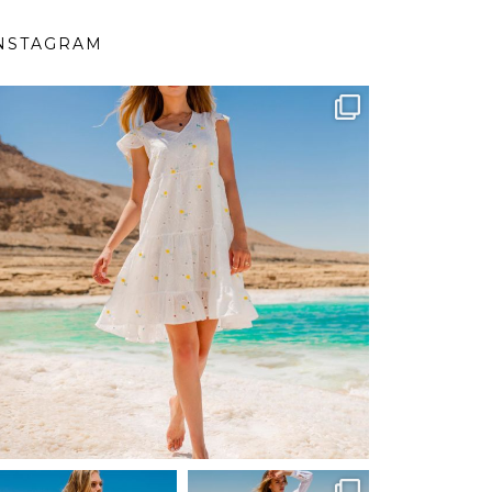
NSTAGRAM
ebutikpl
Вер 1
ebutikpl
ebutikpl