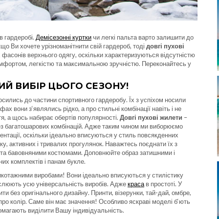
в гардеробі.
Демісезонні куртки
чи легкі пальта варто залишити до
що Ви хочете урізноманітнити свій гардероб, тоді
довгі пухові
х фасонів верхнього одягу, оскільки характеризуються відсутністю
комфортом, легкістю та максимальною зручністю. Переконайтесь у
ИЙ ВИБІР ЦЬОГО СЕЗОНУ!
сились до частини спортивного гардеробу. Їх з успіхом носили
ах вони з‘являлись рідко, а про стильні комбінації навіть і не
я, а щось набирає обертів популярності.
Довгі пухові жилети
–
без багатошарових комбінацій. Адже таким чином ми виборюємо
ентації, оскільки ідеально вписуються у стиль повсякденних
ку, активних і тривалих прогулянок. Наважтесь поєднати їх з
та бавовняними костюмами. Доповнюйте образ затишними і
их комплектів і панам букле.
икотажними виробами! Вони ідеально вписуються у стилістику
еслюють усю універсальність виробів. Адже
краса
в простоті. У
и без оригінального дизайну. Принти, візерунки, тай-дай, омбре,
про колір. Саме він має значення! Особливо яскраві моделі б‘ють
помагають виділити Вашу індивідуальність.