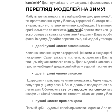
kamizelki
Довгі пухові жилети – актуальні фасони лише н
ПЕРЕГЛЯД МОДЕЛЕЙ НА ЗИМУ!
Мабуть, ця частина статті є найулюбленішою для кожної з
які просто повинні бути у Вашому гардеробі. Сьогодні
жін
з‘являються у стильних вуличних комбінаціях. Не викли
оригінальністю та легкістю.
kamizelki
просто маст хев ці
всього лише за кілька хвилин, але й виділити Вашу особл
фасонів одягу. Давайте переглянемо, які моделі у трендах
довгі пухові жилети з капюшоном
Капюшон повинен бути в гардеробі цієї зими, а якщо ще 
поєднання! Саме такі жилети з легкістю захистять Вас п
явищем під час зимового сезону. Довгі моделі з капюшон
просто необхідний додатковий об‘єм у верхній частині
тіл
довгі пухові жилети з поясом
Підкреслити талію прагне чи не кожна жінка. Адже якщо 
популярні у цьому сезоні. Вони ідеально поєднуються з
легінсами. Обожнюють
светри з високою горловиною
та 
шарфи чи жіночі панами, які створять цікаві акценти у 
пухові жилети прямого крою
Прямий крій – чудовий спосіб приховати недоліки. Але не