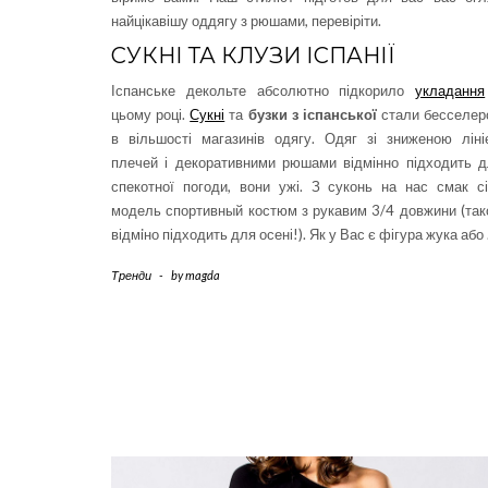
найцікавішу оддягу з рюшами, перевіріти.
СУКНІ ТА КЛУЗИ ІСПАНІЇ
Іспанське декольте абсолютно підкорило
укладання
цьому році.
Сукні
та
бузки з іспанської
стали бесселер
в вільшості магазинів одягу. Одяг зі зниженою лін
плечей і декоративними рюшами відмінно підходить 
спекотної погоди, вони ужі. З суконь на нас смак с
модель спортивный костюм з рукавим 3/4 довжини (та
відмiно підходить для осені!). Як у Вас є фігура жука або
Тренди
-
by
magda