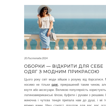
20 Листопада 2024
ОБОРКИ — ВІДКРИТИ ДЛЯ СЕБЕ
ОДЯГ З МОДНИМ ПРИКРАСОЮ
Цього року світ моди зійшов з розуму від борсатися.
носимо не тільки
одяг
, прикрашений таким чином, ал
взутя або аксесуари. Великою популярність користуют
латиноамериканські блози, буфети і рукави з рюшами.
жиночна і чутєва тенція припала нам до душі, і мі 
віримо вами. Наш стиліст підготов для вас вас огл