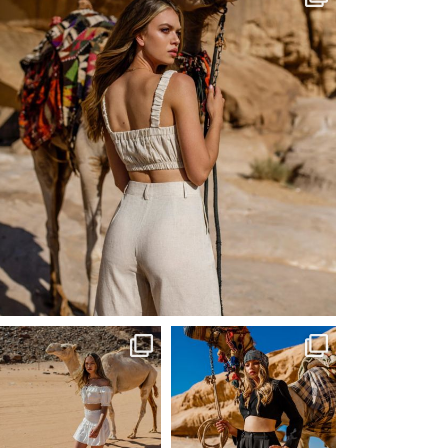
Сер 20
ebutikpl
ebutikpl