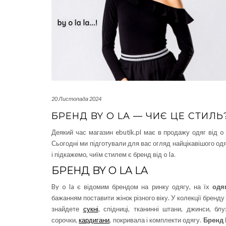
20 Листопада 2024
БРЕНД BY O LA — ЧИЄ ЦЕ СТИЛЬ
Деякий час магазин ebutik.pl має в продажу одяг від o 
Сьогодні ми підготували для вас огляд найцікавішого од
і підкажемо, чиїм стилем є бренд від o la.
БРЕНД BY O LA LA
By o la є відомим брендом на ринку одягу, на їх
одя
бажанням поставити жінок різного віку. У колекції бренду
знайдете
сукні
, спідниці, тканинні штани, джинси, блу
сорочки,
кардигани
, покривала і комплекти одягу.
Бренд 