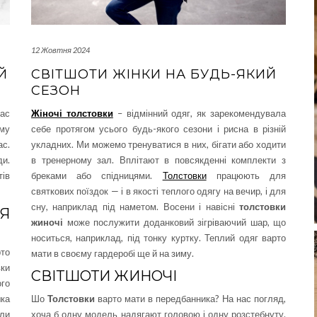
12 Жовтня 2024
Й
СВІТШОТИ ЖІНКИ НА БУДЬ-ЯКИЙ
СЕЗОН
час
Жіночі толстовки
– відмінний одяг, як зарекомендувала
ому
себе протягом усього будь-якого сезони і рисна в різній
ас.
укладних. Ми можемо тренуватися в них, бігати або ходити
ди.
в тренерному зал. Вплітают в повсякденні комплекти з
тів
бреками або спідницями.
Толстовки
працюють для
святкових поїздок — і в якості теплого одягу на вечир, і для
сну, наприклад під наметом. Восени і навісні
толстовки
Я
жиночі
може послужити доданковий зігріваючий шар, що
носиться, наприклад, під тонку куртку. Теплий одяг варто
рто
мати в своєму гардеробі ще й на зиму.
вки
СВІТШОТИ ЖИНОЧІ
го
шка
Шо
Толстовки
варто мати в передбанника? На нас погляд,
хли
хоча б одну модель надягают головою і одну розстебнуту.