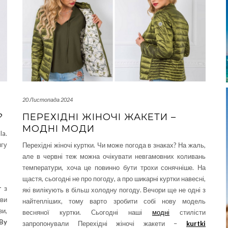
20 Листопада 2024
?
ПЕРЕХІДНІ ЖІНОЧІ ЖАКЕТИ –
МОДНІ МОДИ
la.
ягу
Перехідні жіночі куртки. Чи може погода в знаках? На жаль,
але в червні теж можна очікувати невгамовних коливань
температури, хоча це повинно бути трохи сонячніше. На
щастя, сьогодні не про погоду, а про шикарні куртки навесні,
г
з
які вилікують в більш холодну погоду. Вечори ще не одні з
 ви
найтепліших, тому варто зробити собі нову модель
зи,
весняної куртки. Сьогодні наші
модні
стилісти
By
запропонували Перехідні жіночі жакети –
kurtki