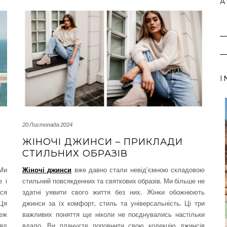
А
I
20 Листопада 2024
ЖІНОЧІ ДЖИНСИ – ПРИКЛАДИ
СТИЛЬНИХ ОБРАЗІВ
 Ми
Жіночі джинси
вже давно стали невід’ємною складовою
е і
стильний повсякденних та святкових образів. Ми більше не
ься
здатні уявити свого життя без них. Жінки обожнюють
 Ця
джинси за їх комфорт, стиль та універсальність. Ці три
теж
важливих поняття ще ніколи не поєднувались настільки
яд
вдало. Ви плануєте поповнити свою колекцію джинсів