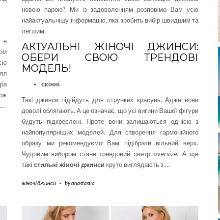
новою парою? Ми із задоволенням розповімо Вам усю
найактуальнішу інформацію, яка зробить вибір швидшим та
легшим.
в
АКТУАЛЬНІ ЖІНОЧІ ДЖИНСИ:
ом
ОБЕРИ СВОЮ ТРЕНДОВІ
ією
МОДЕЛЬ!
для
іра
скінні
кож
Такі джинси підійдуть для струнких красунь. Адже вони
 …
доволі облягають. А це означає, що усі вигини Вашої фігури
будуть підкреслені. Проте вони залишаються однією з
найпопулярніших моделей. Для створення гармонійного
образу ми рекомендуємо Вам підібрати вільний верх.
Чудовим вибором стане трендовий светр oversize. А ще
такі
стильні жіночі джинси
круто виглядають з …
жіночі джинси
-
by
anastasiia