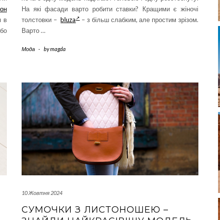
он
На які фасади варто робити ставки? Кращими є жіночі
 в
толстовки –
bluza
– з більш слабким, але простим зрізом.
або
Варто …
Мода
-
by
magda
10 Жовтня 2024
СУМОЧКИ З ЛИСТОНОШЕЮ –