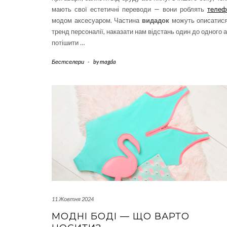
мають свої естетичні переводи — вони роблять
телеф
модом аксесуаром. Частина
видадок
можуть описатися
тренд персоналії, наказати нам відстань один до одного 
потішити …
Бестселери
-
by
magda
11 Жовтня 2024
МОДНІ БОДІ — ЩО ВАРТО