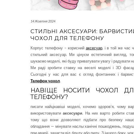
14 Жовтня 2024
СТИЛЬНІ АКСЕСУАРИ: БАРВИСТИ
ЧОХОЛ ДЛЯ ТЕЛЕФОНУ
Корпус телефону – корисний
аксесуар
, і в той же час 
стильний аксесуар. Ми цінуєм естетичний вигляд, т
шукаємо моделі, які буду приватувати увагу і радувати н
Ми раді зробити ставку на веселі моделі і 3D фаса
Сьогодні у нас для вас є огляд фонтанних і барвис
Телефон чохол
.
НАВІЩЕ НОСИТИ ЧОХОЛ ДЛ
ТЕЛЕФОНУ?
писати найцікавіші моделі, хочемо здоров’я, чому ва
використовувати
аксесуари
. На них варто робити ста
тому що вони дозволяют підбати про безпеку нашо
обладання — мінувати наслы ханічні пошкоджень, поду
при аварії, захисти від бруду або пилу. З іншого боку, чо