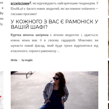
них
przejściowe
, які відповідають найгарячішим тенденціям. У
 в
Ebutik.pl є багато нових моделей, які ви повинні побачити —
By
ласкаво просимо!
рім
У КОЖНОГО З ВАС Є РАМОНІСК У
у,
ВАШІЙ ШАФІ?
Куртка жіноча шкіряна
є вічною моделлю і, здається,
кожна жінка має її в своєму гардеробі. Можливо, ви
шукаєте новий фасад, який буде трохи відрізнятися від
класичного, чорного рамонеску …
Мода
-
by
magda