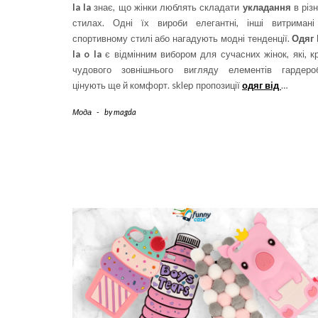
la la
знає, що жінки люблять складати
укладання
в різ
стилах. Одні їх вироби елегантні, інші витримані
спортивному стилі або нагадують модні тенденції.
Одяг 
la o la
є відмінним вибором для сучасних жінок, які, к
чудового зовнішнього вигляду елементів гардероб
цінують ще й комфорт. sklep пропозиції
одяг від
…
Мода
-
by
magda